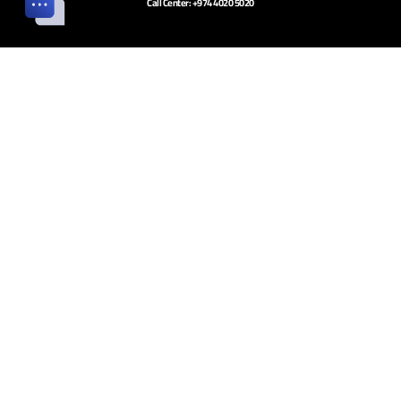
Call Center: +974 4020 5020
Careers
Terms of Use
Whistleblowing
CONTACT US
هيئة المناطق الحرة في قطر
مجمع الأعمال والابتكار، منطقة راس بوفنطاس الحرة
ص. ب. 258 الدوحة، قطر
البريد الخاص بالمستثمرين:
investors@qfz.gov.qa
الابلاغ عن المخالفات
للتواصل معنا