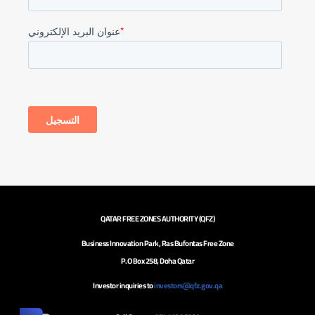
QATAR FREE ZONES AUTHORITY (QFZ)
Business Innovation Park, Ras Bufontas Free Zone
P.O Box 258, Doha Qatar
Investor inquiries to
investors@qfz.gov.qa