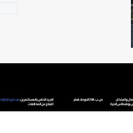
ال والابتكار،
ص. ب. 258 الدوحة، قطر
البريد الخاص بالمستثمرين:
ors@qfz.gov.qa
 بوفنطاس الحرة
الابلاغ عن المخالفات