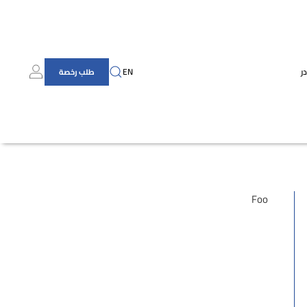
ر
EN
طلب رخصة
Foo