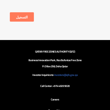
QATAR FREE ZONES AUTHORITY (QFZ)
Business Innovation Park, Ras Bufontas Free Zone
P.O Box 258, Doha Qatar
Investor inquiries to
investors@qfz.gov.qa
Call Center: +974 4020 5020
Careers