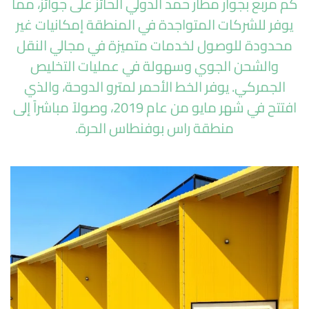
كم مربع بجوار مطار حمد الدولي الحائز على جوائز، مما
يوفر للشركات المتواجدة في المنطقة إمكانيات غير
محدودة للوصول لخدمات متميزة في مجالي النقل
والشحن الجوي وسهولة في عمليات التخليص
الجمركي. يوفر الخط الأحمر لمترو الدوحة، والذي
افتتح في شهر مايو من عام 2019، وصولاً مباشراً إلى
منطقة راس بوفنطاس الحرة.