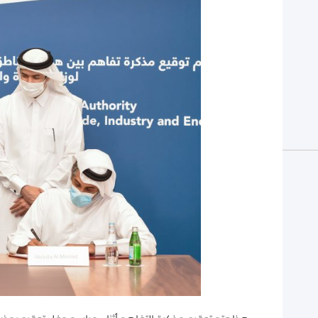
بين
المناطق
الحرة
في
البلدين