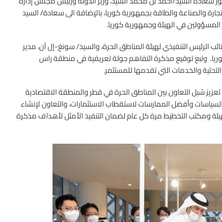
ر سعادة السيد/أحمد بن محمد السيد، وزير الدولة ورئيس مجلس إدارة
جارة والصناعة والطاقة بجمهورية كوريا، بالإضافة الى سعادة/ السيد
 المسؤولين في الهيئة وجمهورية كوريا.
ئب الرئيس التنفيذي لهيئة المناطق الحرة، والسيد/ سونغ-إل آن، مدير
ريا. وتبع توقيع مذكرة التفاهم جولة تعريفية في منطقة راس
التحتية والخدمات التي تقدمها للمستثمر.
يز سُبل التعاون بين المناطق الحرة في قطر والمنطقة الاقتصادية
 السياسات وأفضل الممارسات لاستقطاب الاستثمارات، والتعاون لإنشاء
ئة ومكتب التخطيط مرة كل عام لضمان التنفيذ الأمثل لأهداف مذكرة